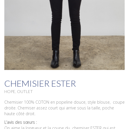
CHEMISIER ESTER
HOPE
,
OUTLET
Chemisier 100% COTON en popeline douce, style blouse, coupe
droite. Chemiser assez court qui arrive sous la taille, poche
haute côté droit.
L’avis des sœurs :
On aime la longueur et la coupe du chemiser ESTER qui est