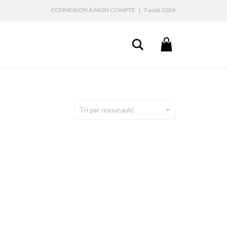
CONNEXION À MON COMPTE
|
7 août 2026
Search
Tri par nouveauté