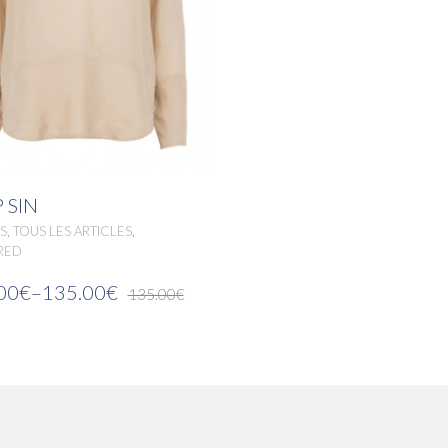
 SIN
,
,
S
TOUS LES ARTICLES
RED
00€
–
135.00€
135.00€