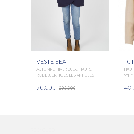
VESTE BEA
TOP
,
,
AUTOMNE-HIVER 2016
HAUTS
HAUT
,
RODEBJER
TOUS LES ARTICLES
WHY
70.00€
40.
235.00€
RECYCLED