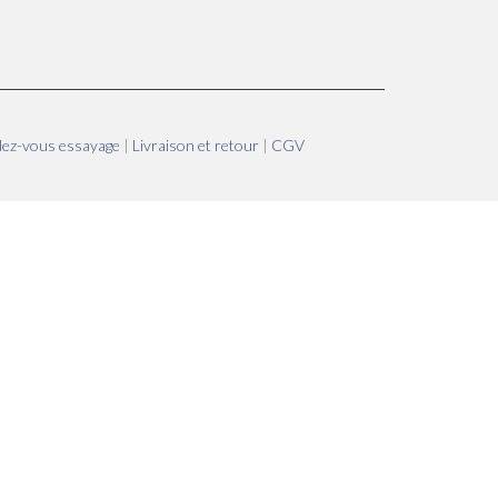
dez-vous essayage
|
Livraison et retour
|
CGV