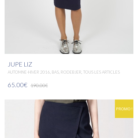
JUPE LIZ
,
,
,
AUTOMNE-HIVER 2016
BAS
RODEBJER
TOUS LES ARTICLES
65.00€
190.00€
PROMO !