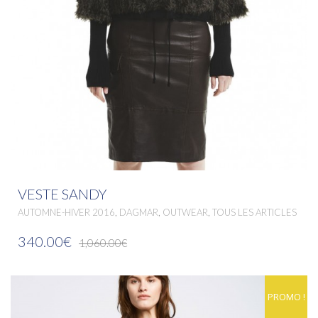
VESTE SANDY
,
,
,
AUTOMNE-HIVER 2016
DAGMAR
OUTWEAR
TOUS LES ARTICLES
340.00€
1,060.00€
PROMO !