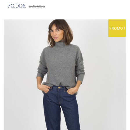
70.00€
235.00€
PROMO !