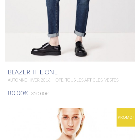
BLAZER THE ONE
,
,
,
AUTOMNE-HIVER 2016
HOPE
TOUS LES ARTICLES
VESTES
80.00€
320.00€
PROMO !