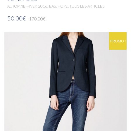
,
,
,
AUTOMNE-HIVER 2016
BAS
HOPE
TOUS LES ARTICLES
50.00€
170.00€
PROMO !