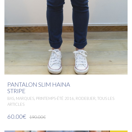
PANTALON SLIM HAINA
STRIPE
,
,
,
,
BAS
MARQUES
PRINTEMPS-ÉTÉ 2016
RODEBJER
TOUS LES
ARTICLES
60.00€
190.00€