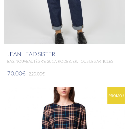
JEAN LEAD SISTER
,
,
,
BAS
NOUVEAUTÉS P/E 2017
RODEBJER
TOUS LES ARTICLES
70.00€
220.00€
PROMO !