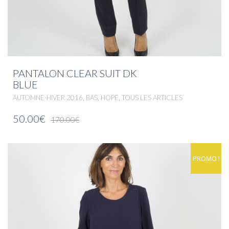
PANTALON CLEAR SUIT DK
BLUE
,
,
,
AUTOMNE-HIVER 2016
BAS
HOPE
TOUS LES ARTICLES
50.00€
170.00€
PROMO !